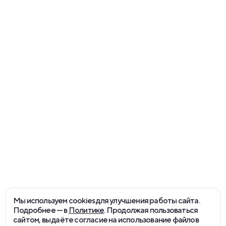
Медиа
О компании
Контакты
Политика конфиденциальности
english version
©
2026
funtech
Мы используем cookies для улучшения работы сайта.
Подробнее — в
Политике
. Продолжая пользоваться
сайтом, вы даёте согласие на использование файлов