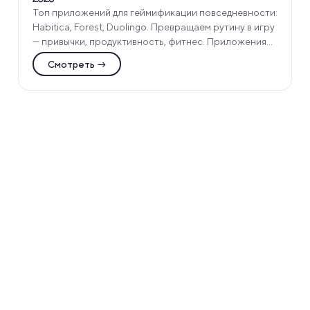
Топ приложений для геймификации повседневности:
Habitica, Forest, Duolingo. Превращаем рутину в игру
— привычки, продуктивность, фитнес. Приложения
по категориям от Funtech Agency!
Смотреть →
Услуги
Топ кейсы
Библиотека проектов